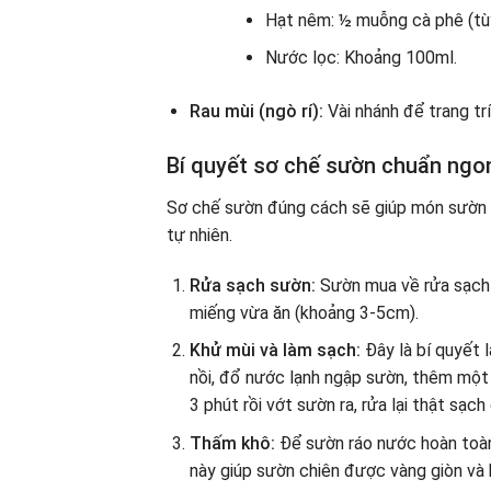
Hạt nêm: ½ muỗng cà phê (tù
Nước lọc: Khoảng 100ml.
Rau mùi (ngò rí):
Vài nhánh để trang trí
Bí quyết sơ chế sườn chuẩn ngo
Sơ chế sườn đúng cách sẽ giúp món sườn x
tự nhiên.
Rửa sạch sườn:
Sườn mua về rửa sạch 
miếng vừa ăn (khoảng 3-5cm).
Khử mùi và làm sạch:
Đây là bí quyết 
nồi, đổ nước lạnh ngập sườn, thêm một 
3 phút rồi vớt sườn ra, rửa lại thật sạch
Thấm khô:
Để sườn ráo nước hoàn toàn
này giúp sườn chiên được vàng giòn và 