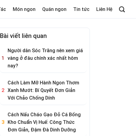
Tác
Món ngon
Quán ngon
Tin tức
Liên Hệ
Bài viết liên quan
Người dân Sóc Trăng nên xem giá
vàng ở đâu chính xác nhất hôm
nay?
Cách Làm Mỡ Hành Ngon Thơm
Xanh Mướt: Bí Quyết Đơn Giản
Với Chảo Chống Dính
Cách Nấu Cháo Gạo Đỏ Cá Bống
Kho Chuẩn Vị Huế: Công Thức
Đơn Giản, Đậm Đà Dinh Dưỡng