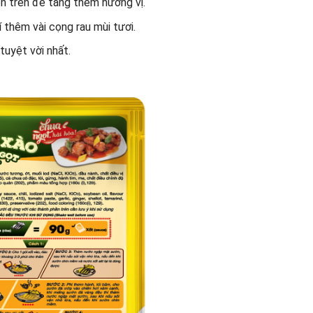
n trên để tăng thêm hương vị.
í thêm vài cọng rau mùi tươi.
tuyệt vời nhất.