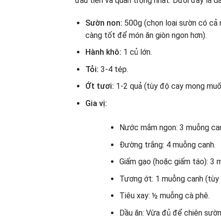
đầu tiên và quan trọng nhất. Dưới đây là d
Sườn non:
500g (chọn loại sườn có cả 
càng tốt để món ăn giòn ngon hơn).
Hành khô:
1 củ lớn.
Tỏi:
3-4 tép.
Ớt tươi:
1-2 quả (tùy độ cay mong muố
Gia vị:
Nước mắm ngon: 3 muỗng can
Đường trắng: 4 muỗng canh.
Giấm gạo (hoặc giấm táo): 3 
Tương ớt: 1 muỗng canh (tùy 
Tiêu xay: ½ muỗng cà phê.
Dầu ăn: Vừa đủ để chiên sườn