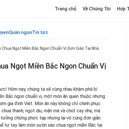
Trang chủ
Về Chúng Tôi
Hợp 
uyen
Quán ngon
Tin tức
 Chua Ngọt Miền Bắc Ngon Chuẩn Vị Đơn Giản Tại Nhà
ua Ngọt Miền Bắc Ngon Chuẩn Vị
c! Hôm nay, chúng ta sẽ cùng nhau khám phá bí
ền Bắc ngon chuẩn vị, một món ăn quen thuộc nhưng
ơm gia đình Việt. Món ăn này không chỉ chinh phục
ị chua thanh, ngọt dịu, mặn mà và chút cay nhẹ, mà
 tưởng chừng phức tạp nhưng lại vô cùng đơn giản.
thể tự tay làm món sườn xào chua ngọt miền Bắc tại