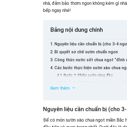
nhà, đảm bảo thơm ngon không kém gì nhà 
bếp ngay nhé!
Bảng nội dung chính
Nguyên liệu cần chuẩn bị (cho 3-4 ngư
Bí quyết sơ chế sườn chuẩn ngon
Công thức nước sốt chua ngọt “đỉnh 
Các bước thực hiện sườn xào chua ng
Bước 1: Chiên sườn vàng đều
Bước 2: Phi thơm tỏi, hành và xào sốt
Xem thêm
Bước 3: Kho sườn với sốt
Bước 4: Hoàn thành và trình bày
Mẹo nhỏ giúp món sườn xào chua ngọ
Nguyên liệu cần chuẩn bị (cho 3-
Để có món sườn xào chua ngọt miền Bắc hấ