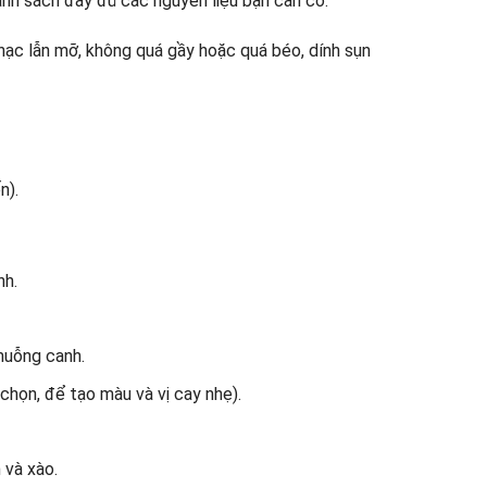
anh sách đầy đủ các nguyên liệu bạn cần có:
nạc lẫn mỡ, không quá gầy hoặc quá béo, dính sụn
n).
h.
muỗng canh.
chọn, để tạo màu và vị cay nhẹ).
 và xào.