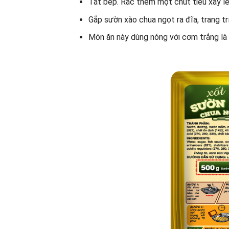
Tắt bếp. Rắc thêm một chút tiêu xay lê
Gắp sườn xào chua ngọt ra đĩa, trang tr
Món ăn này dùng nóng với cơm trắng là 