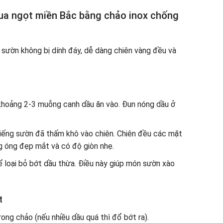
ua ngọt miền Bắc bằng chảo inox chống
 sườn không bị dính đáy, dễ dàng chiên vàng đều và
 khoảng 2-3 muỗng canh dầu ăn vào. Đun nóng dầu ở
miếng sườn đã thấm khô vào chiên. Chiên đều các mặt
 óng đẹp mắt và có độ giòn nhẹ.
ể loại bỏ bớt dầu thừa. Điều này giúp món sườn xào
t
ong chảo (nếu nhiều dầu quá thì đổ bớt ra).