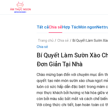
Skip
to
content
Tất cả
Chia sẻ
Hợp Tác
Món ngon
Nettr
Trang chủ
/
Chia sẻ
/
Bí Quyết Làm Sườn Xào
Chia sẻ
Bí Quyết Làm Sườn Xào Ch
Đơn Giản Tại Nhà
Chào mừng bạn đến với chuyên mục ẩm thự
quyết tạo nên món sườn xào chua ngọt mi
luôn có sức hấp dẫn đặc biệt trong mâm c
mọi thực khách bởi hương vị hài hòa giữa v
còn bởi màu sắc bắt mắt và cách chế biến
Với công thức chi tiết, bạn hoàn toàn có 