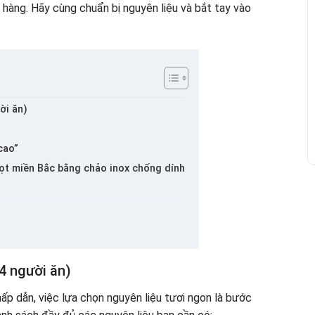
hàng. Hãy cùng chuẩn bị nguyên liệu và bắt tay vào
ời ăn)
cao”
ọt miền Bắc bằng chảo inox chống dính
t thêm hấp dẫn
4 người ăn)
p dẫn, việc lựa chọn nguyên liệu tươi ngon là bước