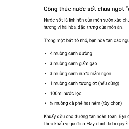
Công thức nước sốt chua ngọt “
Nước sốt là linh hồn của món sườn xào ch
hương vị hài hòa, đặc trưng của món ăn.
Trong một bát tô nhỏ, bạn hòa tan các ngu
4 muỗng canh đường
3 muỗng canh giấm gạo
3 muỗng canh nước mắm ngon
1 muỗng canh tương ớt (nếu dùng)
100ml nước lọc
½ muỗng cà phê hạt nêm (tùy chọn)
Khuấy đều cho đường tan hoàn toàn. Bạn c
theo khẩu vị gia đình. Đây chính là bí quyế