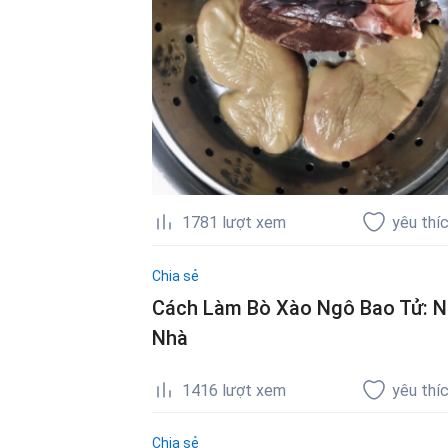
1781
lượt xem
yêu thí
Chia sẻ
Cách Làm Bò Xào Ngô Bao Tử: N
Nhà
1416
lượt xem
yêu thí
Chia sẻ