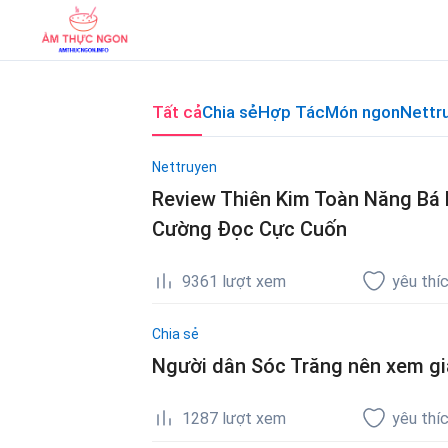
Skip
to
content
Tất cả
Chia sẻ
Hợp Tác
Món ngon
Nettr
Nettruyen
Review Thiên Kim Toàn Năng Bá 
Cường Đọc Cực Cuốn
9361
lượt xem
yêu thí
Chia sẻ
Người dân Sóc Trăng nên xem gi
1287
lượt xem
yêu thí