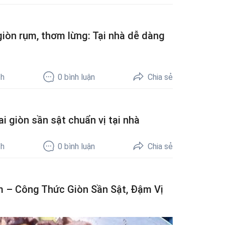
iòn rụm, thơm lừng: Tại nhà dễ dàng
ch
0
bình luận
Chia sẻ
 giòn sần sật chuẩn vị tại nhà
ch
0
bình luận
Chia sẻ
 – Công Thức Giòn Sần Sật, Đậm Vị