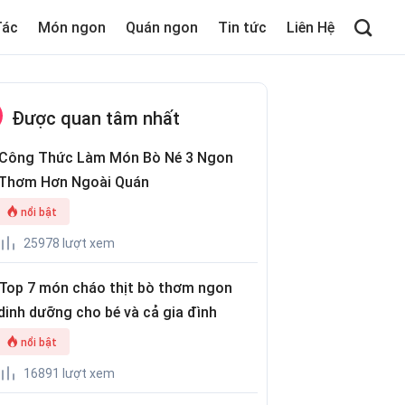
Tác
Món ngon
Quán ngon
Tin tức
Liên Hệ
Được quan tâm nhất
Công Thức Làm Món Bò Né 3 Ngon
Thơm Hơn Ngoài Quán
nổi bật
25978 lượt xem
Top 7 món cháo thịt bò thơm ngon
dinh dưỡng cho bé và cả gia đình
nổi bật
16891 lượt xem