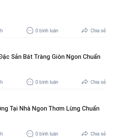
ch
0
bình luận
Chia sẻ
ặc Sản Bát Tràng Giòn Ngon Chuẩn
ch
0
bình luận
Chia sẻ
ướng Tại Nhà Ngon Thơm Lừng Chuẩn
ch
0
bình luận
Chia sẻ