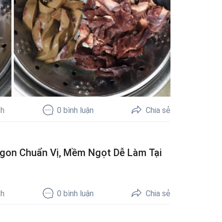
ch
0
bình luận
Chia sẻ
gon Chuẩn Vị, Mềm Ngọt Dễ Làm Tại
ch
0
bình luận
Chia sẻ