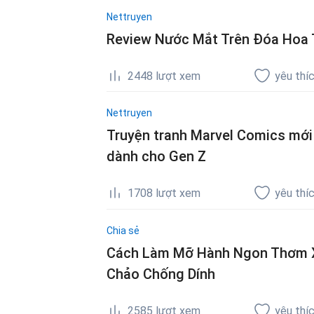
Nettruyen
Review Nước Mắt Trên Đóa Hoa T
2448
lượt xem
yêu thí
Nettruyen
Truyện tranh Marvel Comics mới 
dành cho Gen Z
1708
lượt xem
yêu thí
Chia sẻ
Cách Làm Mỡ Hành Ngon Thơm Xa
Chảo Chống Dính
2585
lượt xem
yêu thí