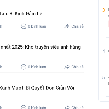
àn: Bi Kịch Đẫm Lệ
ch
0
bình luận
Chia sẻ
nhất 2025: Kho truyện siêu anh hùng
ch
0
bình luận
Chia sẻ
nh Mướt: Bí Quyết Đơn Giản Với
ch
0
bình luận
Chia sẻ