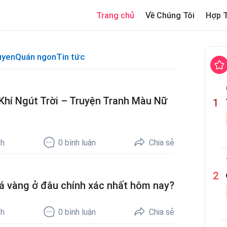
Trang chủ
Về Chúng Tôi
Hợp 
uyen
Quán ngon
Tin tức
Khí Ngút Trời – Truyện Tranh Màu Nữ
ch
0
bình luận
Chia sẻ
á vàng ở đâu chính xác nhất hôm nay?
ch
0
bình luận
Chia sẻ