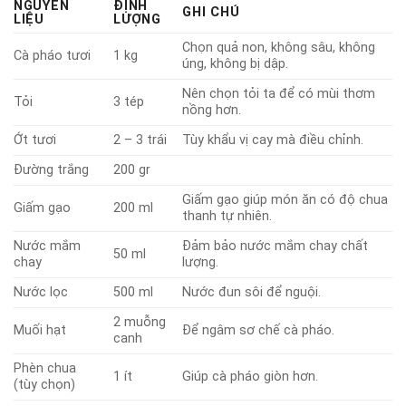
NGUYÊN
ĐỊNH
GHI CHÚ
LIỆU
LƯỢNG
Chọn quả non, không sâu, không
Cà pháo tươi
1 kg
úng, không bị dập.
Nên chọn tỏi ta để có mùi thơm
Tỏi
3 tép
nồng hơn.
Ớt tươi
2 – 3 trái
Tùy khẩu vị cay mà điều chỉnh.
Đường trắng
200 gr
Giấm gạo giúp món ăn có độ chua
Giấm gạo
200 ml
thanh tự nhiên.
Nước mắm
Đảm bảo nước mắm chay chất
50 ml
chay
lượng.
Nước lọc
500 ml
Nước đun sôi để nguội.
2 muỗng
Muối hạt
Để ngâm sơ chế cà pháo.
canh
Phèn chua
1 ít
Giúp cà pháo giòn hơn.
(tùy chọn)