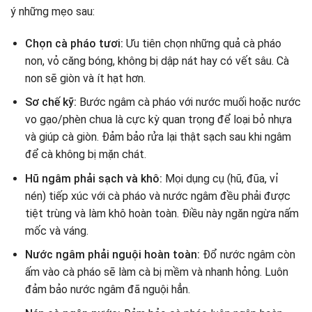
ý những mẹo sau:
Chọn cà pháo tươi:
Ưu tiên chọn những quả cà pháo
non, vỏ căng bóng, không bị dập nát hay có vết sâu. Cà
non sẽ giòn và ít hạt hơn.
Sơ chế kỹ:
Bước ngâm cà pháo với nước muối hoặc nước
vo gạo/phèn chua là cực kỳ quan trọng để loại bỏ nhựa
và giúp cà giòn. Đảm bảo rửa lại thật sạch sau khi ngâm
để cà không bị mặn chát.
Hũ ngâm phải sạch và khô:
Mọi dụng cụ (hũ, đũa, vỉ
nén) tiếp xúc với cà pháo và nước ngâm đều phải được
tiệt trùng và làm khô hoàn toàn. Điều này ngăn ngừa nấm
mốc và váng.
Nước ngâm phải nguội hoàn toàn:
Đổ nước ngâm còn
ấm vào cà pháo sẽ làm cà bị mềm và nhanh hỏng. Luôn
đảm bảo nước ngâm đã nguội hẳn.