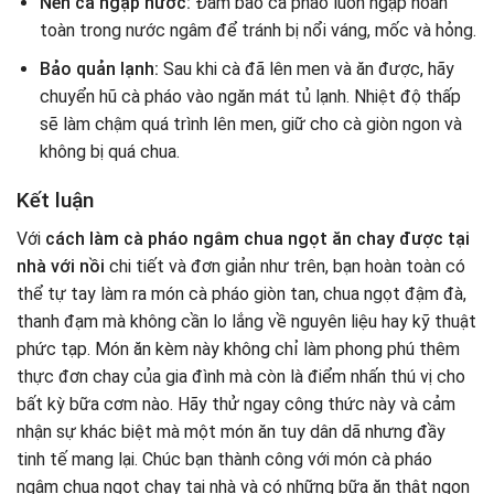
Nén cà ngập nước:
Đảm bảo cà pháo luôn ngập hoàn
toàn trong nước ngâm để tránh bị nổi váng, mốc và hỏng.
Bảo quản lạnh:
Sau khi cà đã lên men và ăn được, hãy
chuyển hũ cà pháo vào ngăn mát tủ lạnh. Nhiệt độ thấp
sẽ làm chậm quá trình lên men, giữ cho cà giòn ngon và
không bị quá chua.
Kết luận
Với
cách làm cà pháo ngâm chua ngọt ăn chay được tại
nhà với nồi
chi tiết và đơn giản như trên, bạn hoàn toàn có
thể tự tay làm ra món cà pháo giòn tan, chua ngọt đậm đà,
thanh đạm mà không cần lo lắng về nguyên liệu hay kỹ thuật
phức tạp. Món ăn kèm này không chỉ làm phong phú thêm
thực đơn chay của gia đình mà còn là điểm nhấn thú vị cho
bất kỳ bữa cơm nào. Hãy thử ngay công thức này và cảm
nhận sự khác biệt mà một món ăn tuy dân dã nhưng đầy
tinh tế mang lại. Chúc bạn thành công với món cà pháo
ngâm chua ngọt chay tại nhà và có những bữa ăn thật ngon