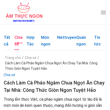
Skip
to
content
Tất
Chia
Hợp
Món
Nettruyen
Quán
Tin
cả
sẻ
Tác
ngon
ngon
tức
Trang chủ
/
Chia sẻ
/
Cách Làm Cà Pháo Ngâm Chua Ngọt Ăn Chay Tại Nhà: Công
Thức Giòn Ngon Tuyệt Hảo
Chia sẻ
Cách Làm Cà Pháo Ngâm Chua Ngọt Ăn Chay
Tại Nhà: Công Thức Giòn Ngon Tuyệt Hảo
Trong ẩm thực Việt, cà pháo ngâm chua ngọt từ lâu đã là
một món ăn kèm quen thuộc, mang đến hương vị giòn sần