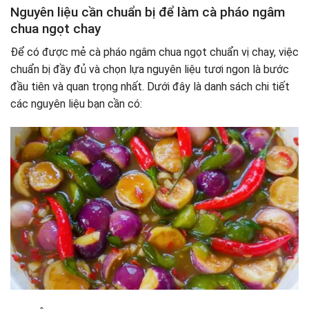
Nguyên liệu cần chuẩn bị để làm cà pháo ngâm
giòn ngon và bảo quản lâu
chua ngọt chay
Kết luận
Để có được mẻ cà pháo ngâm chua ngọt chuẩn vị chay, việc
chuẩn bị đầy đủ và chọn lựa nguyên liệu tươi ngon là bước
đầu tiên và quan trọng nhất. Dưới đây là danh sách chi tiết
các nguyên liệu bạn cần có: