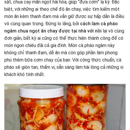
sật, chua cay mặn ngọt hài hòa, giúp “đưa cơm” lạ kỳ. Đặc
biệt, với những ai theo chế độ ăn chay, việc tìm kiếm một
món ăn kèm thanh đạm mà vẫn giữ được sự hấp dẫn là điều
vô cùng quan trọng. Đừng lo lắng, bởi
cách làm cà pháo
ngâm chua ngọt ăn chay được tại nhà với nồi
lại vô cùng
đơn giản, bất kỳ ai cũng có thể thực hiện thành công để có
món ngon chiêu đãi cả gia đình. Món cà pháo ngâm này
không chỉ thanh đạm, dễ ăn mà còn góp phần làm phong
phú thêm bữa cơm chay của bạn. Với công thức chuẩn, cà
pháo sẽ giòn tan, thấm vị, sẵn sàng làm hài lòng cả những vị
khách khó tính nhất.