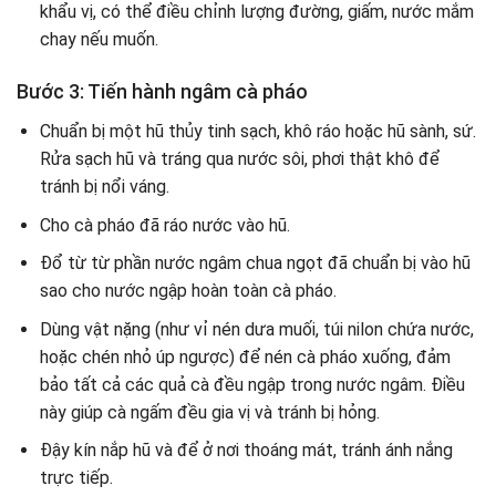
khẩu vị, có thể điều chỉnh lượng đường, giấm, nước mắm
chay nếu muốn.
Bước 3: Tiến hành ngâm cà pháo
Chuẩn bị một hũ thủy tinh sạch, khô ráo hoặc hũ sành, sứ.
Rửa sạch hũ và tráng qua nước sôi, phơi thật khô để
tránh bị nổi váng.
Cho cà pháo đã ráo nước vào hũ.
Đổ từ từ phần nước ngâm chua ngọt đã chuẩn bị vào hũ
sao cho nước ngập hoàn toàn cà pháo.
Dùng vật nặng (như vỉ nén dưa muối, túi nilon chứa nước,
hoặc chén nhỏ úp ngược) để nén cà pháo xuống, đảm
bảo tất cả các quả cà đều ngập trong nước ngâm. Điều
này giúp cà ngấm đều gia vị và tránh bị hỏng.
Đậy kín nắp hũ và để ở nơi thoáng mát, tránh ánh nắng
trực tiếp.