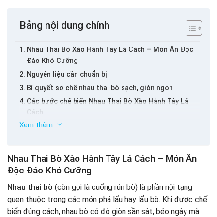
Bảng nội dung chính
Nhau Thai Bò Xào Hành Tây Lá Cách – Món Ăn Độc
Đáo Khó Cưỡng
Nguyên liệu cần chuẩn bị
Bí quyết sơ chế nhau thai bò sạch, giòn ngon
Các bước chế biến Nhau Thai Bò Xào Hành Tây Lá
Cách
Xem thêm
Mẹo nhỏ giúp món nhau thai bò xào thêm hấp dẫn
Kết luận
Nhau Thai Bò Xào Hành Tây Lá Cách – Món Ăn
Độc Đáo Khó Cưỡng
Nhau thai bò
(còn gọi là cuống rún bò) là phần nội tạng
quen thuộc trong các món phá lấu hay lẩu bò. Khi được chế
biến đúng cách, nhau bò có độ giòn sần sật, béo ngậy mà