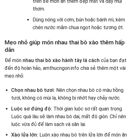
trên để món ăn thêm đẹp mắt và dậy mùi
thơm.
Dùng nóng với cơm, bún hoặc bánh mì, kèm
chén nước mắm chua ngọt hoặc tương ớt.
Mẹo nhỏ giúp món nhau thai bò xào thêm hấp
dẫn
Để món
nhau thai bò xào hành tây lá cách
của bạn đạt
đến độ hoàn hảo, amthucngon.info chia sẻ thêm một vài
mẹo nhỏ:
Chọn nhau bò tươi:
Nên chọn nhau bò có màu hồng
tươi, không có mùi lạ, không bị nhớt hay chảy nước.
Luộc sơ đúng độ:
Thời gian luộc sơ rất quan trọng.
Luộc quá lâu sẽ làm nhau bò dai, mất độ giòn. Chỉ nên
luộc vừa đủ để làm sạch và săn lại.
Xào lửa lớn:
Luôn xào nhau bò trên lửa lớn để món ăn