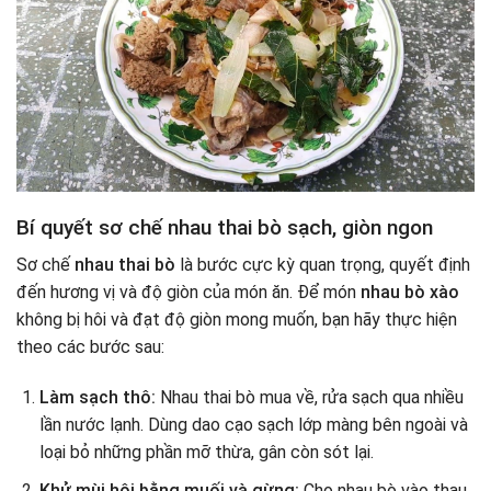
Bí quyết sơ chế nhau thai bò sạch, giòn ngon
Sơ chế
nhau thai bò
là bước cực kỳ quan trọng, quyết định
đến hương vị và độ giòn của món ăn. Để món
nhau bò xào
không bị hôi và đạt độ giòn mong muốn, bạn hãy thực hiện
theo các bước sau:
Làm sạch thô:
Nhau thai bò mua về, rửa sạch qua nhiều
lần nước lạnh. Dùng dao cạo sạch lớp màng bên ngoài và
loại bỏ những phần mỡ thừa, gân còn sót lại.
Khử mùi hôi bằng muối và gừng:
Cho nhau bò vào thau,