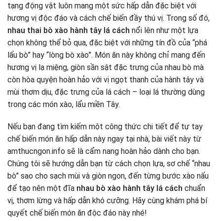
tạng động vật luôn mang một sức hấp dẫn đặc biệt với
hương vị độc đáo và cách chế biến đầy thú vị. Trong số đó,
nhau thai bò xào hành tây lá cách
nổi lên như một lựa
chọn không thể bỏ qua, đặc biệt với những tín đồ của “phá
lấu bò” hay “lòng bò xào”. Món ăn này không chỉ mang đến
hương vị lạ miệng, giòn sần sật đặc trưng của nhau bò mà
còn hòa quyện hoàn hảo với vị ngọt thanh của hành tây và
mùi thơm dịu, đặc trưng của lá cách – loại lá thường dùng
trong các món xào, lẩu miền Tây.
Nếu bạn đang tìm kiếm một công thức chi tiết để tự tay
chế biến món ăn hấp dẫn này ngay tại nhà, bài viết này từ
amthucngon.info sẽ là cẩm nang hoàn hảo dành cho bạn.
Chúng tôi sẽ hướng dẫn bạn từ cách chọn lựa, sơ chế “nhau
bò” sao cho sạch mùi và giòn ngon, đến từng bước xào nấu
để tạo nên một đĩa
nhau bò xào hành tây lá cách
chuẩn
vị, thơm lừng và hấp dẫn khó cưỡng. Hãy cùng khám phá bí
quyết chế biến món ăn độc đáo này nhé!