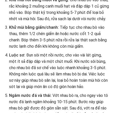
rắc khoảng 2 muỗng canh muối hạt và đập dập 1 củ gừng
nhỏ vào. Bóp thật kỹ trong khoảng 5-7 phút để loại bỏ
nhớt và mùi hôi. Sau đó, rửa sạch lại dưới vòi nước chảy.
Khử mùi bằng giấm/chanh:
Tiếp tục cho nhau bò vào
thau, thêm 1/2 chén giấm ăn hoặc nước cốt 1-2 quả
chanh. Bóp thêm 3-5 phút nữa rồi rửa lại thật sạch bằng
nước lạnh cho đến khi không còn mùi giấm.
Luộc sơ:
Đun sôi một nồi nước, cho vào vài lát gừng,
một ít sả đập dập và một chút muối. Khi nước sôi bùng,
cho nhau bò đã sơ chế vào luộc nhanh khoảng 3-5 phút.
Không nên luộc quá lâu sẽ làm nhau bò bị dai. Việc luộc
sơ này giúp nhau bò săn lại, loại bỏ hoàn toàn mùi hôi còn
sót lại và giúp món ăn có độ giòn hoàn hảo.
Ngâm nước đá và thái:
Vớt nhau bò ra, cho ngay vào tô
nước đá lạnh ngâm khoảng 10-15 phút. Bước này giúp
nhau bò giữ được độ giòn sần sật. Sau đó, vớt ra để ráo