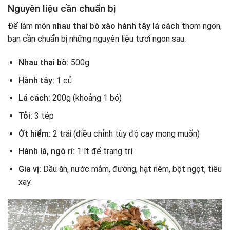
Nguyên liệu cần chuẩn bị
Để làm món
nhau thai bò xào hành tây lá cách
thơm ngon,
bạn cần chuẩn bị những nguyên liệu tươi ngon sau:
Nhau thai bò:
500g
Hành tây:
1 củ
Lá cách:
200g (khoảng 1 bó)
Tỏi:
3 tép
Ớt hiểm:
2 trái (điều chỉnh tùy độ cay mong muốn)
Hành lá, ngò rí:
1 ít để trang trí
Gia vị:
Dầu ăn, nước mắm, đường, hạt nêm, bột ngọt, tiêu
xay.