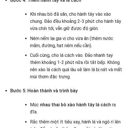
Bước 4: Thêm hành tây và lá cách
Khi nhau bò đã săn, cho hành tây vào xào
chung. Đảo đều khoảng 2-3 phút cho hành tây
vừa chín tới, vẫn giữ được độ giòn.
Nêm nếm lại gia vị cho vừa ăn (thêm nước
mắm, đường, hạt nêm nếu cần).
Cuối cùng, cho lá cách vào. Đảo nhanh tay
thêm khoảng 1-2 phút nữa rồi tắt bếp. Không
nên xào lá cách quá lâu sẽ làm lá bị nát và mất
mùi thơm đặc trưng.
Bước 5: Hoàn thành và trình bày
Múc
nhau thai bò xào hành tây lá cách
ra
đĩa.
Rắc thêm một ít tiêu xay, hành lá và ngò rí lên