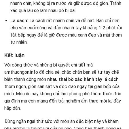
nhanh chín, không bị ra nước và giữ được độ giòn. Tránh
xào quá lâu sẽ làm nhau bò bị dai.
Lá cách:
Lá cách rất nhanh chín và dễ nát. Bạn chỉ nên
cho vào cuối cùng và đảo nhanh tay khoảng 1-2 phút rồi
tắt bếp ngay để lá giữ được màu xanh đẹp và mùi thơm
tự nhiên.
Kết luận
Với công thức và những bí quyết chi tiết mà
amthucngon.info đã chia sẻ, chắc chắn bạn sẽ tự tay chế
biến thành công món
nhau thai bò xào hành tây lá cách
thơm ngon, giòn sần sật và độc đáo ngay tại gian bếp của
mình. Món ăn này không chỉ làm phong phú thêm thực đơn
gia đình mà còn mang đến trải nghiệm ẩm thực mới lạ, đầy
hấp dẫn.
Đừng ngần ngại thử sức với món ăn đặc biệt này và khám
phá hương vị tuyệt vời của nó nhé. Chúc bạn thành công và