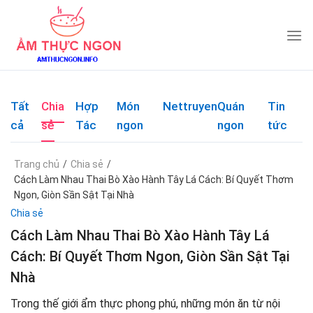
Skip
to
content
Tất
Chia
Hợp
Món
Nettruyen
Quán
Tin
cả
sẻ
Tác
ngon
ngon
tức
Trang chủ
/
Chia sẻ
/
Cách Làm Nhau Thai Bò Xào Hành Tây Lá Cách: Bí Quyết Thơm
Ngon, Giòn Sần Sật Tại Nhà
Chia sẻ
Cách Làm Nhau Thai Bò Xào Hành Tây Lá
Cách: Bí Quyết Thơm Ngon, Giòn Sần Sật Tại
Nhà
Trong thế giới ẩm thực phong phú, những món ăn từ nội