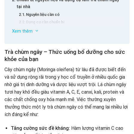
tại nhà
Nguyên liệu cần có
Dụng cụ cần chuẩn bị
Hướng dẫn chi tiết cách làm trà chùm ngây bằng
Xem thêm
bình đun siêu tốc
Bước 1: Sơ chế và làm sạch lá chùm ngây (nếu dùng lá
Trà chùm ngây – Thức uống bổ dưỡng cho sức
tươi)
khỏe của bạn
Bước 2: Đun nước bằng bình siêu tốc
Bước 3: Pha trà
Cây chùm ngây (Moringa oleifera) từ lâu đã được biết đến
Bước 4: Lọc trà và thưởng thức
và sử dụng rộng rãi trong y học cổ truyền ở nhiều quốc gia
Mẹo nhỏ để trà chùm ngây thêm thơm ngon và
nhờ giá trị dinh dưỡng và dược liệu vượt trội. Lá chùm ngây
chuẩn vị
tươi hay khô đều giàu vitamin A, C, E, canxi, kali, protein và
Kết luận
các chất chống oxy hóa mạnh mẽ. Việc thường xuyên
thưởng thức một ly trà chùm ngây có thể mang lại nhiều lợi
ích đáng kể như:
Tăng cường sức đề kháng:
Hàm lượng vitamin C cao