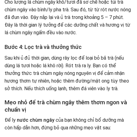
Cho lượng lá chùm ngây khô/tươi đã sơ chế hoặc túi trà
chùm ngây vào bình/ly pha trà. Sau đó, từ từ rót nước nóng
đã đun vào. Đậy nắp lại và ủ trà trong khoảng 5 – 7 phút.
Đây là thời gian lý tưởng để các dưỡng chất và hương vị từ
lá chùm ngây ngấm đều vào nước.
Bước 4: Lọc trà và thưởng thức
Sau khi ủ đủ thời gian, dùng rây lọc để loại bỏ bã trà (nếu
dùng lá tươi hoặc lá khô rời). Rót trà ra ly. Bạn có thể
thưởng thức trà chùm ngây nóng nguyên vị để cảm nhận
hương thơm tự nhiên, hoặc thêm đường/mật ong tùy theo
sở thích. Nếu thích uống lạnh, thêm đá viên vào ly trà.
Mẹo nhỏ để trà chùm ngây thêm thơm ngon và
chuẩn vị
Để ly
nước chùm ngây
của bạn không chỉ bổ dưỡng mà
còn hấp dẫn hơn, đừng bỏ qua những mẹo vặt sau: