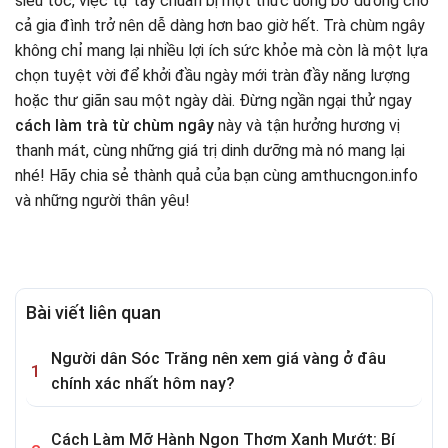
siêu tốc, việc tự tay chuẩn bị một thức uống bổ dưỡng cho
cả gia đình trở nên dễ dàng hơn bao giờ hết. Trà chùm ngây
không chỉ mang lại nhiều lợi ích sức khỏe mà còn là một lựa
chọn tuyệt vời để khởi đầu ngày mới tràn đầy năng lượng
hoặc thư giãn sau một ngày dài. Đừng ngần ngại thử ngay
cách làm trà từ chùm ngây
này và tận hưởng hương vị
thanh mát, cùng những giá trị dinh dưỡng mà nó mang lại
nhé! Hãy chia sẻ thành quả của bạn cùng amthucngon.info
và những người thân yêu!
Bài viết liên quan
Người dân Sóc Trăng nên xem giá vàng ở đâu
chính xác nhất hôm nay?
Cách Làm Mỡ Hành Ngon Thơm Xanh Mướt: Bí