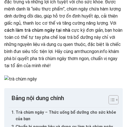
đặc trưng và những lợi ích tuyệt vời cho sức khỏe. Được
mệnh danh là “siêu thực phẩm”, chùm ngây chứa hàm lượng
dinh dưỡng dồi dào, giúp hỗ trợ ổn định huyết áp, cải thiện
giấc ngủ, thanh lọc cơ thể và tăng cường năng lượng. Với
cách làm trà chùm ngây tại nhà
cực kỳ đơn giản, bạn hoàn
toàn có thể tự tay pha chế loại trà bổ dưỡng này chỉ với
những nguyên liệu và dụng cụ quen thuộc, đặc biệt là chiếc
bình đun siêu tốc tiện lợi. Hãy cùng amthucngon.info khám
phá bí quyết pha trà chùm ngây thơm ngon, chuẩn vị ngay
tại tổ ấm của mình nhé!
Bảng nội dung chính
Trà chùm ngây – Thức uống bổ dưỡng cho sức khỏe
của bạn
Chuẩn bị nguyên liệu và dụng cụ làm trà chùm ngây