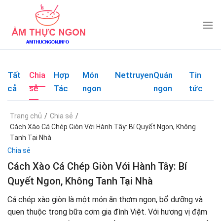
Skip
to
content
Tất
Chia
Hợp
Món
Nettruyen
Quán
Tin
cả
sẻ
Tác
ngon
ngon
tức
Trang chủ
/
Chia sẻ
/
Cách Xào Cá Chép Giòn Với Hành Tây: Bí Quyết Ngon, Không
Tanh Tại Nhà
Chia sẻ
Cách Xào Cá Chép Giòn Với Hành Tây: Bí
Quyết Ngon, Không Tanh Tại Nhà
Cá chép xào giòn là một món ăn thơm ngon, bổ dưỡng và
quen thuộc trong bữa cơm gia đình Việt. Với hương vị đậm