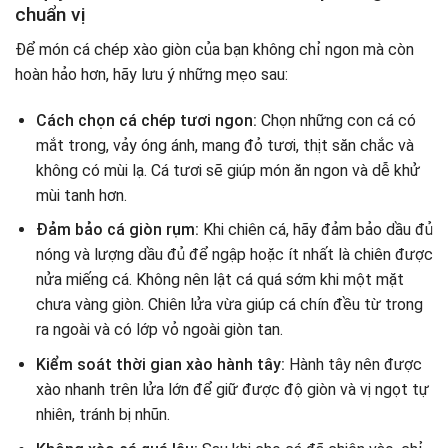
chuẩn vị
Để món cá chép xào giòn của bạn không chỉ ngon mà còn
hoàn hảo hơn, hãy lưu ý những mẹo sau:
Cách chọn cá chép tươi ngon:
Chọn những con cá có
mắt trong, vảy óng ánh, mang đỏ tươi, thịt săn chắc và
không có mùi lạ. Cá tươi sẽ giúp món ăn ngon và dễ khử
mùi tanh hơn.
Đảm bảo cá giòn rụm:
Khi chiên cá, hãy đảm bảo dầu đủ
nóng và lượng dầu đủ để ngập hoặc ít nhất là chiên được
nửa miếng cá. Không nên lật cá quá sớm khi một mặt
chưa vàng giòn. Chiên lửa vừa giúp cá chín đều từ trong
ra ngoài và có lớp vỏ ngoài giòn tan.
Kiểm soát thời gian xào hành tây:
Hành tây nên được
xào nhanh trên lửa lớn để giữ được độ giòn và vị ngọt tự
nhiên, tránh bị nhũn.