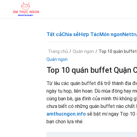
Skip
to
content
Tất cả
Chia sẻ
Hợp Tác
Món ngon
Nettr
Trang chủ
/
Quán ngon
/
Top 10 quán buffet
Quán ngon
Top 10 quán buffet Quận C
Từ lâu các quán buffet đã trở thành địa 
ngày tụ họp, liên hoan. Dù mùa đông hay 
cùng bạn bè, gia đình của mình thì không 
chưa biết có những quán buffet nào chất l
amthucngon.info
sẽ bật mí ngay Top 10
bạn chọn lựa nhé.