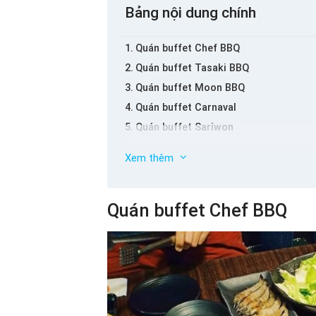
Bảng nội dung chính
Quán buffet Chef BBQ
Quán buffet Tasaki BBQ
Quán buffet Moon BBQ
Quán buffet Carnaval
Quán buffet Sariwon
Quán buffet Shogun
Xem thêm
Quán buffet Habit BBQ
Quán buffet Yakimono
Quán buffet Chef BBQ
Quán buffet Mapa Turkish Restaurant
Quán buffet Sumo BBQ