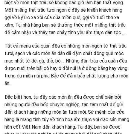
biệt về món thịt trâu sẽ không bao giờ làm bạn thất vọng.
Một miếng thịt trâu tươi ngon ở đây sẽ khiến khách hàng
gợi về ký ức xa xôi của của miền quê, gợi về tuổi thơ xa
xăm. Tại nhà hàng bạn sẽ thưởng thức một miếng thịt trâu
để cảm nhận và thấy tan chảy tình yêu ẩm thực dân tộc ….
Tất cả menu của quán đều có những món ngon từ thịt trâu
tươi, sạch và các món ăn dân dã đậm chất đồng quê mộc
mạc nhất từ dê, gà, thỏ, bò,… Những đàn trâu của quán đều
được nuôi trên bãi cỏ hay ở đồi núi là ở đồng bằng hay vùng
trung du miền núi phía Bắc để đảm bảo chất lượng cho món
ăn.
Đặc biệt hơn, tại đây các món ăn đều được chế biến bởi
những người đầu bếp chuyên nghiệp, tận tâm nhất để gửi
đến khách hàng những món ăn tươi mới. Sứ mệnh của cửa
hàng là mang tinh túy về tinh hoa ẩm thực với đặc sản mang
hồn cốt Việt Nam đến khách hàng. Tại đây, bạn sẽ được