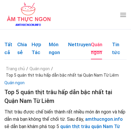
Skip
to
content
Tất
Chia
Hợp
Món
Nettruyen
Quán
Tin
cả
sẻ
Tác
ngon
ngon
tức
Trang chủ
/
Quán ngon
/
Top 5 quán thịt trâu hấp dẫn bậc nhất tại Quận Nam Từ Liêm
Quán ngon
Top 5 quán thịt trâu hấp dẫn bậc nhất tại
Quận Nam Từ Liêm
Thịt trâu được chế biến thành rất nhiều món ăn ngon và hấp
dẫn mà bạn không thể chối từ. Sau đây,
amthucngon.info
sẽ dẫn bạn khám phá top 5
quán thịt trâu quận Nam Từ