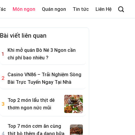
Tác
Món ngon
Quán ngon
Tin tức
Liên Hệ
Bài viết liên quan
Khi mở quán Bò Né 3 Ngon cần
chi phí bao nhiêu ?
Casino VN86 – Trải Nghiệm Sòng
Bài Trực Tuyến Ngay Tại Nhà
Top 2 món lẩu thịt dê
thơm ngon nức mũi
Top 7 món cơm ăn cùng
thịt bò thêm đa dạng bữa