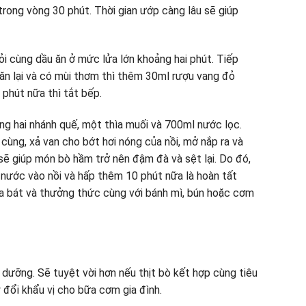
trong vòng 30 phút. Thời gian ướp càng lâu sẽ giúp
ỏi cùng dầu ăn ở mức lửa lớn khoảng hai phút. Tiếp
săn lại và có mùi thơm thì thêm 30ml rượu vang đỏ
 phút nữa thì tắt bếp.
ùng hai nhánh quế, một thìa muối và 700ml nước lọc.
 cùng, xả van cho bớt hơi nóng của nồi, mở nắp ra và
 sẽ giúp món bò hầm trở nên đậm đà và sệt lại. Do đó,
l nước vào nồi và hấp thêm 10 phút nữa là hoàn tất
ra bát và thưởng thức cùng với bánh mì, bún hoặc cơm
 dưỡng. Sẽ tuyệt vời hơn nếu thịt bò kết hợp cùng tiêu
 đổi khẩu vị cho bữa cơm gia đình.