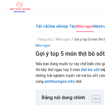
Skip
to
content
Tất cả
Chia sẻ
Hợp Tác
Món ngon
Nettr
Trang chủ
/
Món ngon
/
Gợi ý top 5 món thịt
Món ngon
Gợi ý top 5 món thịt bò số
Nếu bạn đang muốn tự tay chế biến cho gi
thì hãy thử ngay
top 5 món
thịt bò sốt
hấp
những trải nghiệm tuyệt vời mà bò sốt còn
cùng
amthucngon.info
nhé.
Bảng nội dung chính