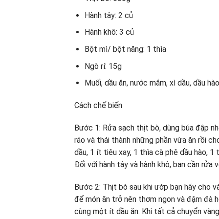
Hành tây: 2 củ
Hành khô: 3 củ
Bột mì/ bột năng: 1 thìa
Ngò rí: 15g
Muối, dầu ăn, nước mắm, xì dầu, dầu hào
Cách chế biến
Bước 1: Rửa sạch thịt bò, dùng búa đập nh
ráo và thái thành những phần vừa ăn rồi ch
dầu, 1 ít tiêu xay, 1 thìa cà phê dầu hào, 
Đối với hành tây và hành khô, bạn cần rửa v
Bước 2: Thịt bò sau khi ướp bạn hãy cho và
để món ăn trở nên thơm ngon và đậm đà hơ
cùng một ít dầu ăn. Khi tất cả chuyển vàn