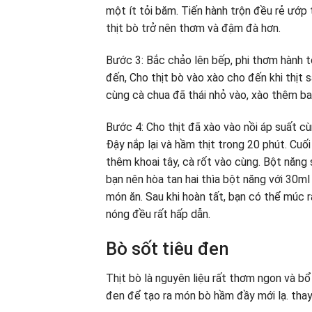
một ít tỏi băm. Tiến hành trộn đều rẻ ướp 
thịt bò trở nên thơm và đậm đà hơn.
Bước 3: Bắc chảo lên bếp, phi thơm hành t
đến, Cho thịt bò vào xào cho đến khi thịt 
cùng cà chua đã thái nhỏ vào, xào thêm ba
Bước 4: Cho thịt đã xào vào nồi áp suất c
Đậy nắp lại và hầm thịt trong 20 phút. Cuối
thêm khoai tây, cà rốt vào cùng. Bột năng
bạn nên hòa tan hai thìa bột năng với 30m
món ăn. Sau khi hoàn tất, bạn có thể múc 
nóng đều rất hấp dẫn.
Bò sốt tiêu đen
Thịt bò là nguyên liệu rất thơm ngon và bổ
đen để tạo ra món bò hầm đầy mới lạ. thay