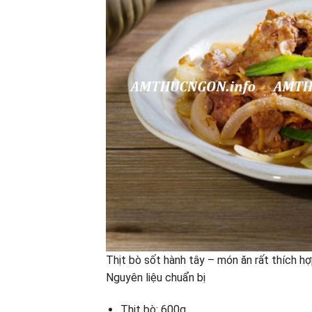
Thịt bò sốt hành tây – món ăn rất thích h
Nguyên liệu chuẩn bị
Thịt bò: 600g