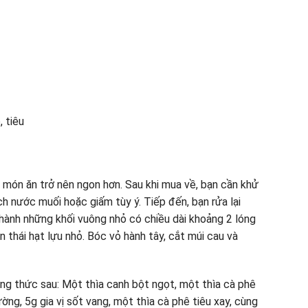
, tiêu
 món ăn trở nên ngon hơn. Sau khi mua về, bạn cần khử
h nước muối hoặc giấm tùy ý. Tiếp đến, bạn rửa lại
thành những khối vuông nhỏ có chiều dài khoảng 2 lóng
ạn thái hạt lựu nhỏ. Bóc vỏ hành tây, cắt múi cau và
ng thức sau: Một thìa canh bột ngọt, một thìa cà phê
ng, 5g gia vị sốt vang, một thìa cà phê tiêu xay, cùng