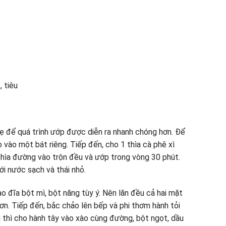
, tiêu
ẹ để quá trình ướp được diễn ra nhanh chóng hơn. Để
o vào một bát riêng. Tiếp đến, cho 1 thìa cà phê xì
1 thìa đường vào trộn đều và ướp trong vòng 30 phút.
ới nước sạch và thái nhỏ.
o đĩa bột mì, bột năng tùy ý. Nên lăn đều cả hai mặt
n. Tiếp đến, bắc chảo lên bếp và phi thơm hành tỏi
g thì cho hành tây vào xào cùng đường, bột ngọt, dầu