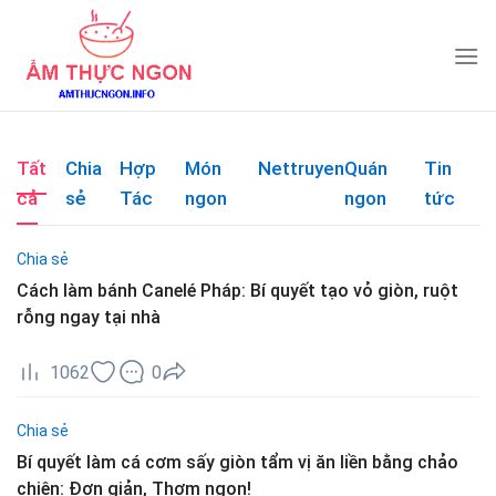
Skip
to
content
Tất
Chia
Hợp
Món
Nettruyen
Quán
Tin
cả
sẻ
Tác
ngon
ngon
tức
Chia sẻ
Cách làm bánh Canelé Pháp: Bí quyết tạo vỏ giòn, ruột
rỗng ngay tại nhà
1062
0
Chia sẻ
Bí quyết làm cá cơm sấy giòn tẩm vị ăn liền bằng chảo
chiên: Đơn giản, Thơm ngon!